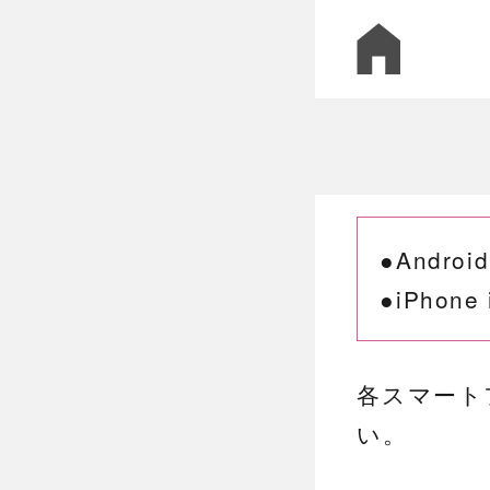
●Andro
●iPhon
各スマート
い。